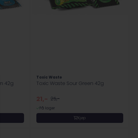
Toxic Waste
um 42g
Toxic Waste Sour Green 42g
21,-
25,-
På lager
Kjøp