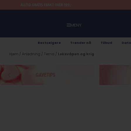
Hopp til innhold
ALLTID GRATIS FRAKT OVER 599,-
MENY
Bestselgere
Trender nå
Tilbud
Dato
Hjem
/
Anledning
/
Tema
/
Lekevåpen og krig