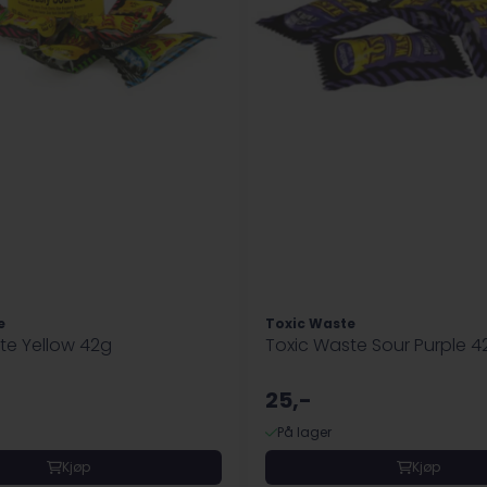
e
Toxic Waste
te Yellow 42g
Toxic Waste Sour Purple 4
25,-
På lager
Kjøp
Kjøp