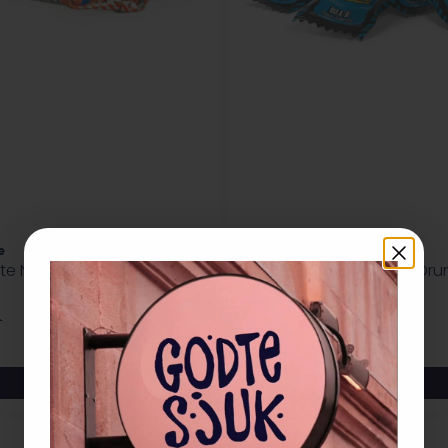
e
Toxic Waste
te Nuclear Fusion 42g
Toxic Waste Sour Blue Dr
25,-
-
På lager
🍬
Kjøp
Kjøp
Privat eller bedrift?