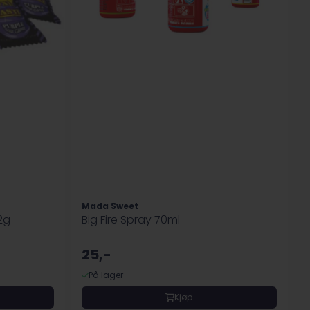
Mada Sweet
2g
Big Fire Spray 70ml
25,-
På lager
Kjøp