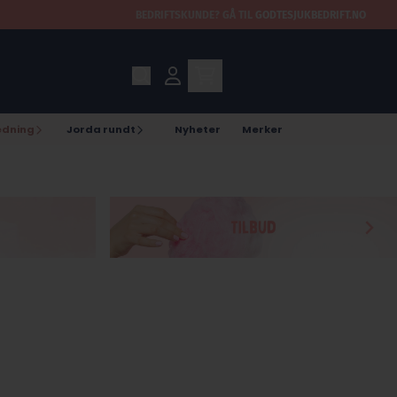
BEDRIFTSKUNDE?
GÅ TIL
GODTESJUKBEDRIFT.NO
edning
Jorda rundt
Nyheter
Merker