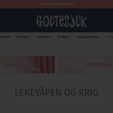
100% FORNØYDGARANTI
tilbud
Godteri
Snacks
Drikke
Storpakning
Anl
LEKEVÅPEN OG KRIG
Lekevåpen og krig