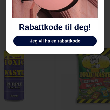
Bedriftsbutikken finner du på
godtesjukbedrift.no
Privat
Bedrift
Rabattkode til deg!
Jeg vil ha en rabattkode