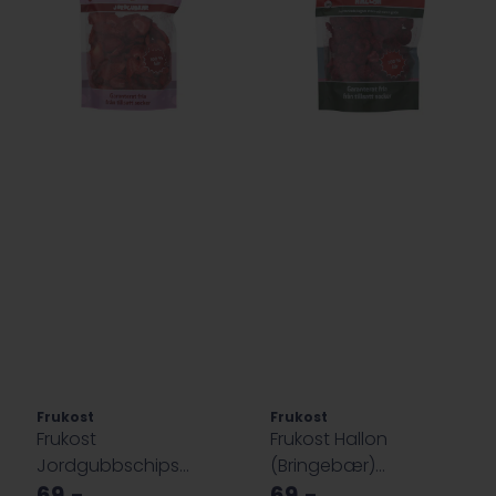
Frukost
Frukost
Frukost
Frukost Hallon
Jordgubbschips
(Bringebær)
Frysetørket 50g
69,-
Frysetørket 50g
69,-