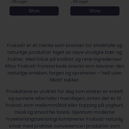
På lager
På lager
Kjøp
Kjøp
Frukost! er et merke som brenner for smakfulle og
naturlige produkter laget av nøye utvalgte bær og
frukter. Med fokus på kvalitet og rene ingredienser
tilbyr Frukost! frysetørkede snacks som bevarer den
naturlige smaken, fargen og sprøheten – helt uten
tilsatt sukker.
Produktene er utviklet for deg som ønsker et enkelt
og sunnere alternativ i hverdagen, enten det er til
frokost, som mellommåltid eller topping på yoghurt,
müsli og smoothie bowls. Gjennom moderne
frysetørkingsteknologi kombinerer Frukost! naturlig
smak med praktisk convenience i produkter som