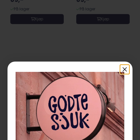
På lager
På lager
Kjøp
Kjøp
🍬
Privat eller bedrift?
Bedriftsbutikken finner du på
godtesjukbedrift.no