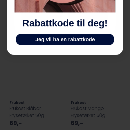
Privat
Bedrift
Rabattkode til deg!
Jeg vil ha en rabattkode
Frukost
Frukost
Frukost Blåbär
Frukost Mango
Frysetørket 50g
Frysetørket 50g
69,-
69,-