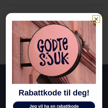
Er du en ny kunde?
Registrer en konto hos oss
🍬
Privat eller bedrift?
Bedriftsbutikken finner du på
godtesjukbedrift.no
Privat
Bedrift
Rabattkode til deg!
Artikler
Jeg vil ha en rabattkode