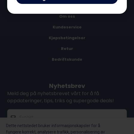
Personvern
Om oss
Kundeservice
Kjøpsbetingelser
Retur
Bedriftskunde
Nyhetsbrev
Meld deg på nyhetsbrevet vårt for å få
oppdateringer, tips, triks og supergode deals!
E-post
Dette nettstedet bruker informasjonskapsler for å
fungere korrekt, analysere trafikk, personalisering av