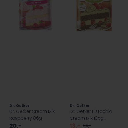
Dr. Oetker
Dr. Oetker
Dr. Oetker Cream Mix
Dr. Oetker Pistachio
Raspberry 86g
Cream Mix 105g
20,-
(Datotilbud)
13,-
25,-