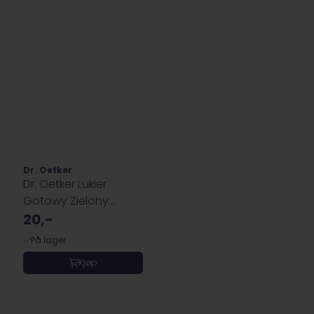
Dr. Oetker
Dr. Oetker Lukier
Gotowy Zielony
Green Frosting ...
20,-
På lager
Kjøp