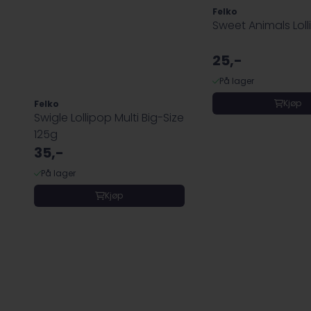
Felko
Sweet Animals Lol
25,-
På lager
Kjøp
Felko
Swigle Lollipop Multi Big-Size
125g
35,-
På lager
Kjøp