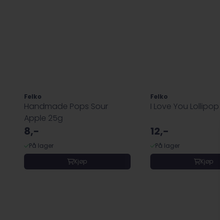
Felko
Felko
Handmade Pops Sour
I Love You Lollipop
Apple 25g
8,-
12,-
På lager
På lager
Kjøp
Kjøp