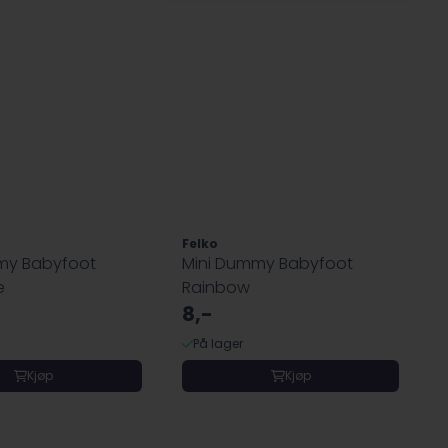
Felko
my Babyfoot
Mini Dummy Babyfoot
e
Rainbow
8,-
På lager
Kjøp
Kjøp