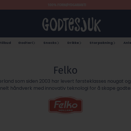
100% FORNØYDGARANTI
tilbud
Godteri
Snacks
Drikke
Storpakning
Anl
Felko
land som siden 2003 har levert førsteklasses nougat og 
elt håndverk med innovativ teknologi for å skape godter