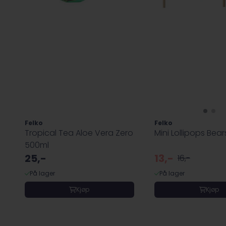
Felko
Felko
Tropical Tea Aloe Vera Zero
Mini Lollipops Bear
500ml
25,-
13,-
16,-
På lager
På lager
Kjøp
Kjøp