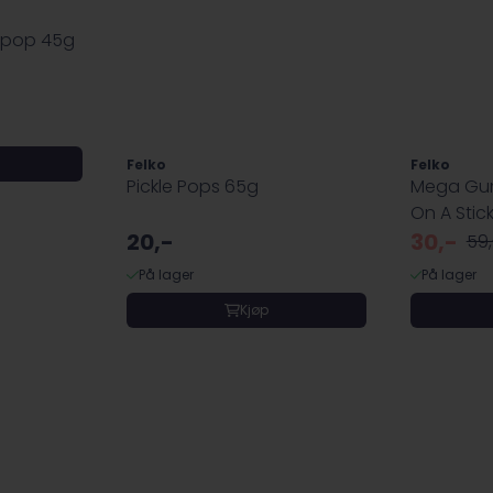
lipop 45g
Felko
Felko
Pickle Pops 65g
Mega Gum
On A Stick 
20,-
30,-
59,
På lager
På lager
Kjøp