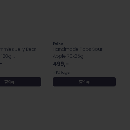
Felko
mies Jelly Bear
Handmade Pops Sour
120g ...
Apple 70x25g
499,-
-
På lager
Kjøp
Kjøp