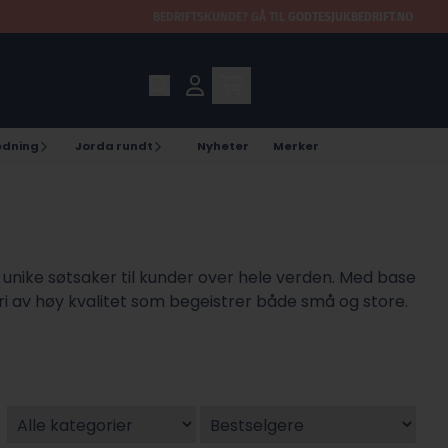
BEDRIFTSKUNDE?
GÅ TIL
GODTESJUKBEDRIFT.NO
edning
Jorda rundt
Nyheter
Merker
unike søtsaker til kunder over hele verden. Med base
i av høy kvalitet som begeistrer både små og store.