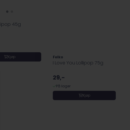
llipop 45g
Kjøp
Felko
I Love You Lollipop 75g
29,-
På lager
Kjøp