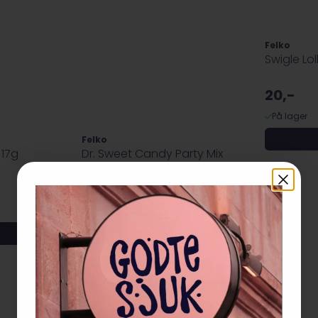
Felko
Swigle Lo
20,-
På lager
Felko
 17g
Dr. Sweet Candy Party Mix
300g (Datotilbud)
28,-
69,-
På lager
Kjøp
🍬
-50%
Privat eller bedrift?