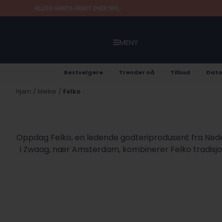
Hopp til innhold
ALLTID GRATIS FRAKT OVER 599,-
MENY
Bestselgere
Trender nå
Tilbud
Dato
Hjem
/
Merker
/
Felko
Oppdag Felko, en ledende godteriprodusent fra Neder
i Zwaag, nær Amsterdam, kombinerer Felko tradisjon