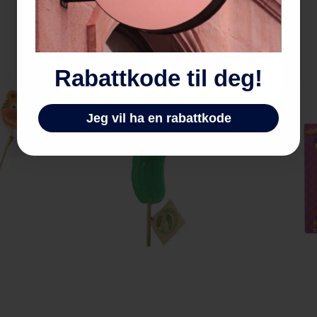
Bedriftsbutikken finner du på
godtesjukbedrift.no
Privat
Bedrift
Rabattkode til deg!
Jeg vil ha en rabattkode