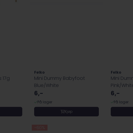
Felko
Felko
s 17g
Mini Dummy Babyfoot
Mini Dum
Blue/White
Pink/Whit
6,-
6,-
På lager
På lager
Kjøp
-60%